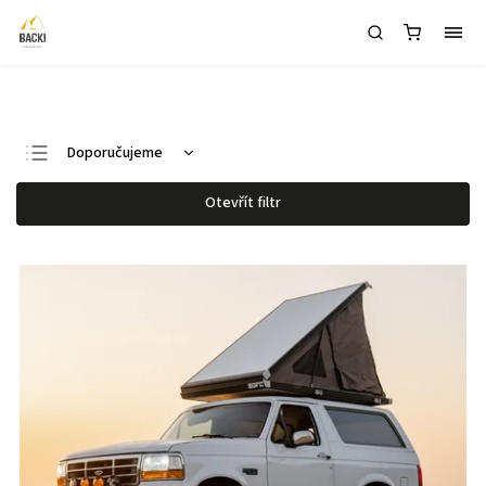
1
Doporučujeme
Nejlevnější
Otevřít filtr
Nejdražší
Nejprodávanější
Abecedně