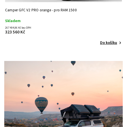
Camper GFC V2 PRO orange - pro RAM 1500
M
Skladem
S
267 404,96 Kč bez DPH
29
323 560 Kč
3
Do košíku