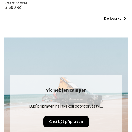
2 966,94 Kč bez DPH
3 
3 590 Kč
4
Do košíku
Víc než jen camper
Buď připraven na jakékoli dobrodružství...
Chci být připraven