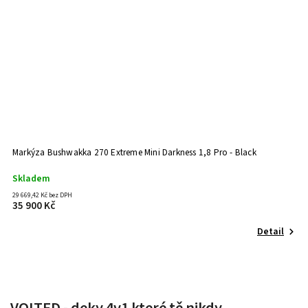
Markýza Bushwakka 270 Extreme Mini Darkness 1,8 Pro - Black
M
Skladem
S
29 669,42 Kč bez DPH
23
35 900 Kč
2
Detail
VOITED - deky 4v1 které tě nikdy