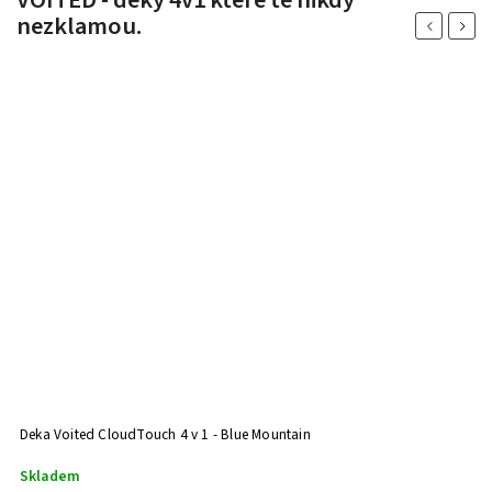
nezklamou.
Previous
Next
Deka Voited CloudTouch 4 v 1 - Blue Mountain
D
Skladem
S