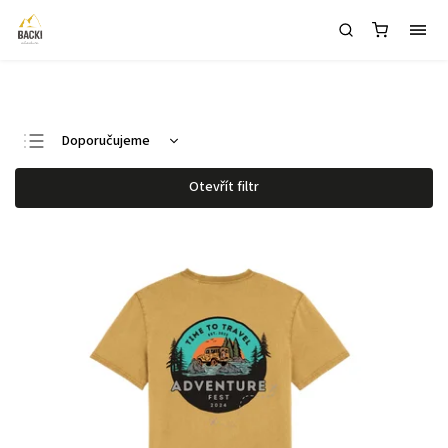
1
Doporučujeme
Nejlevnější
Otevřít filtr
Nejdražší
Nejprodávanější
Abecedně