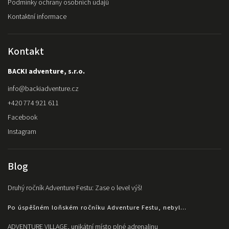
Podmínky ochrany osobních údajů
Kontaktní informace
Kontakt
BACKI adventure, s.r.o.
info
@
backiadventure.cz
+420 774 921 611
Facebook
Instagram
Blog
Druhý ročník Adventure Festu: Zase o level výš!
Po úspěšném loňském ročníku Adventure Festu, nebyl...
ADVENTURE VILLAGE, unikátní místo plné adrenalinu