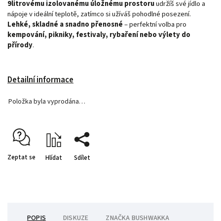
9litrovému izolovanému úložnému prostoru
udržíš své jídlo a
nápoje v ideální teplotě, zatímco si užíváš pohodlné posezení.
Lehké, skladné a snadno přenosné
– perfektní volba pro
kempování, pikniky, festivaly, rybaření nebo výlety do
přírody
.
Detailní informace
Položka byla vyprodána…
Zeptat se
Hlídat
Sdílet
POPIS
DISKUZE
ZNAČKA
BUSHWAKKA