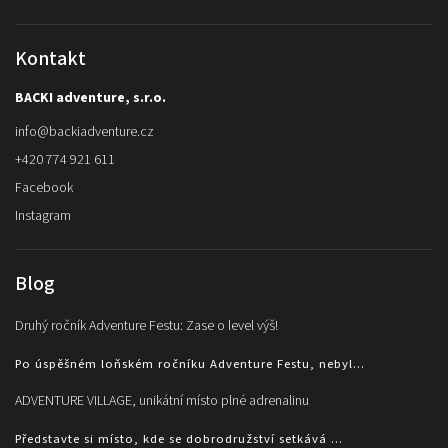
Kontakt
BACKI adventure, s.r.o.
info
@
backiadventure.cz
+420 774 921 611
Facebook
Instagram
Blog
Druhý ročník Adventure Festu: Zase o level výš!
Po úspěšném loňském ročníku Adventure Festu, nebyl...
ADVENTURE VILLAGE, unikátní místo plné adrenalinu
Představte si místo, kde se dobrodružství setkává ...