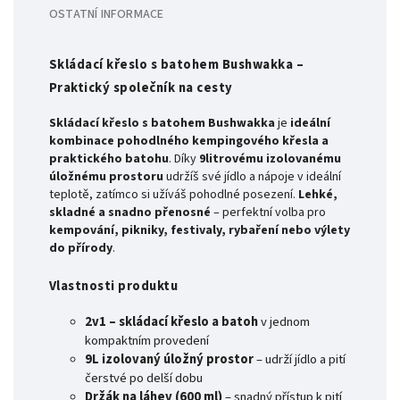
OSTATNÍ INFORMACE
Skládací křeslo s batohem Bushwakka –
Praktický společník na cesty
Skládací křeslo s batohem Bushwakka
je
ideální
kombinace pohodlného kempingového křesla a
praktického batohu
. Díky
9litrovému izolovanému
úložnému prostoru
udržíš své jídlo a nápoje v ideální
teplotě, zatímco si užíváš pohodlné posezení.
Lehké,
skladné a snadno přenosné
– perfektní volba pro
kempování, pikniky, festivaly, rybaření nebo výlety
do přírody
.
Vlastnosti produktu
2v1 – skládací křeslo a batoh
v jednom
kompaktním provedení
9L izolovaný úložný prostor
– udrží jídlo a pití
čerstvé po delší dobu
Držák na láhev (600 ml)
– snadný přístup k pití