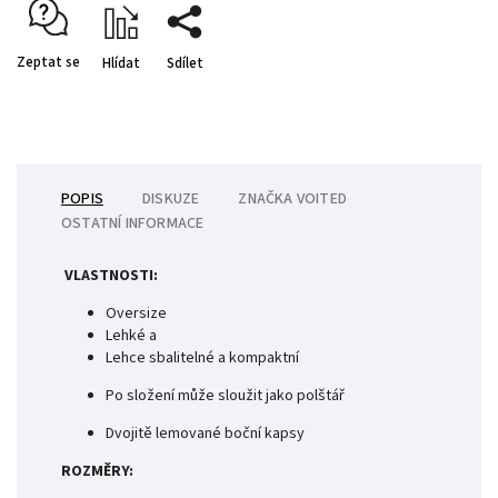
Zeptat se
Hlídat
Sdílet
POPIS
DISKUZE
ZNAČKA
VOITED
OSTATNÍ INFORMACE
VLASTNOSTI:
Oversize
Lehké a
Lehce
sbalitelné
a kompaktní
Po složení může sloužit jako polštář
Dvojitě lemované boční kapsy
ROZMĚRY: