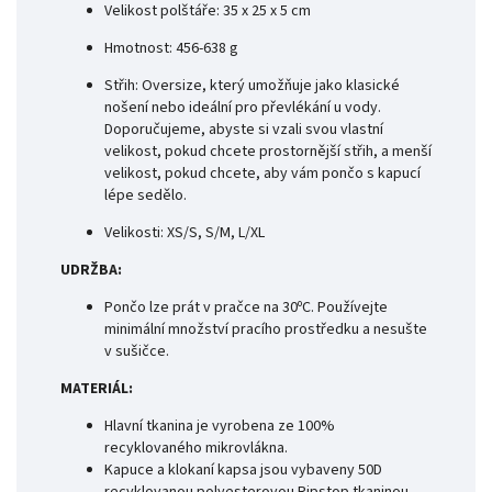
Velikost polštáře: 35 x 25 x 5 cm
Hmotnost: 456-638 g
Střih: Oversize, který umožňuje jako klasické
nošení nebo ideální pro převlékání u vody.
Doporučujeme, abyste si vzali svou vlastní
velikost, pokud chcete prostornější střih, a menší
velikost, pokud chcete, aby vám pončo s kapucí
lépe sedělo.
Velikosti: XS/S, S/M, L/XL
UDRŽBA:
Pončo lze prát v pračce na 30ºC. Používejte
minimální množství pracího prostředku a nesušte
v sušičce.
MATERIÁL:
Hlavní tkanina je vyrobena ze 100%
recyklovaného mikrovlákna.
Kapuce a klokaní kapsa jsou vybaveny 50D