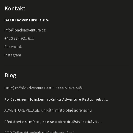
Kontakt
BACKI adventure, s.r.o.
info
@
backiadventure.cz
+420 774 921 611
Facebook
Instagram
Blog
Druhý ročník Adventure Festu: Zase o level výš!
Po úspěšném loňském ročníku Adventure Festu, nebyl...
ADVENTURE VILLAGE, unikátní místo plné adrenalinu
Představte si místo, kde se dobrodružství setkává ...
FOR CARAVAN, veletrh plný dobrodružství