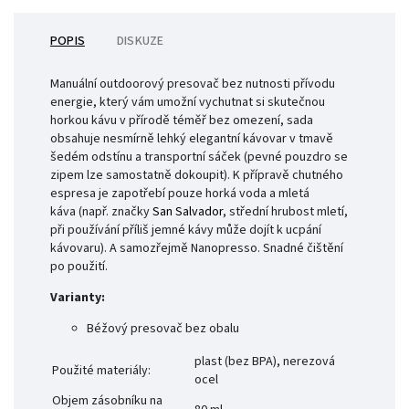
POPIS
DISKUZE
Manuální outdoorový presovač bez nutnosti přívodu
energie, který vám umožní vychutnat si skutečnou
horkou kávu v přírodě téměř bez omezení, sada
obsahuje nesmírně lehký elegantní kávovar v tmavě
šedém odstínu a transportní sáček (pevné pouzdro se
zipem lze samostatně dokoupit). K přípravě chutného
espresa je zapotřebí pouze horká voda a mletá
káva (např. značky
San Salvador
, střední hrubost mletí,
při používání příliš jemné kávy může dojít k ucpání
kávovaru). A samozřejmě Nanopresso. Snadné čištění
po použití.
Varianty:
Béžový presovač bez obalu
plast (bez BPA), nerezová
Použité materiály:
ocel
Objem zásobníku na