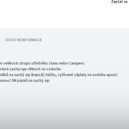
Zeptat se
OSTATNÍ INFORMACE
e velikosti stropu střešního stanu nebo Camperu
, která zachycuje vlhkost ve vzduchu
lňků na suchý zip (kapsář, háčky, vyšívané záplaty na ozdobu apod.)
pomocí 3M pásků na suchý zip