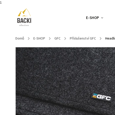
1
E-SHOP
Domů
/
E-SHOP
/
GFC
/
Příslušenství GFC
/
Headli