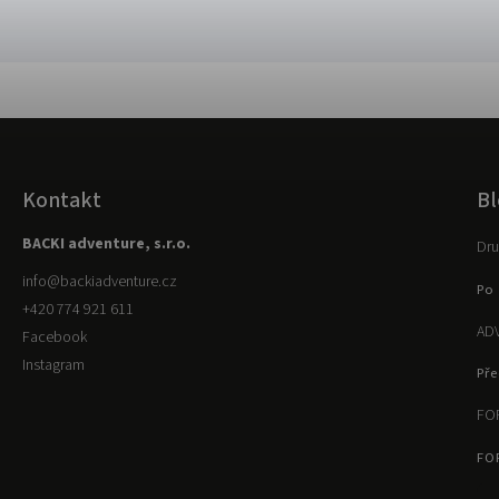
Kontakt
Bl
BACKI adventure, s.r.o.
Dru
info
@
backiadventure.cz
Po 
+420 774 921 611
ADV
Facebook
Instagram
Pře
FOR
FO