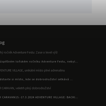
og
hý ročník Adventure Festu: Zase o level výš!
úspěšném loňském ročníku Adventure Festu, nebyl...
ENTURE VILLAGE, unikátní místo plné adrenalinu
dstavte si místo, kde se dobrodružství setkává ...
 CARAVAN, veletrh plný dobrodružství
R CARAVAN15.-17.3.2024 ADVENTURE VILLAGE: BACKI...