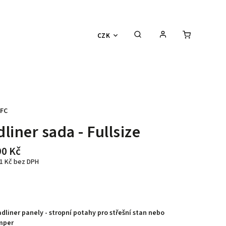
CZK
FC
liner sada - Fullsize
90 Kč
1 Kč
bez DPH
dliner panely - stropní potahy pro střešní stan nebo
mper