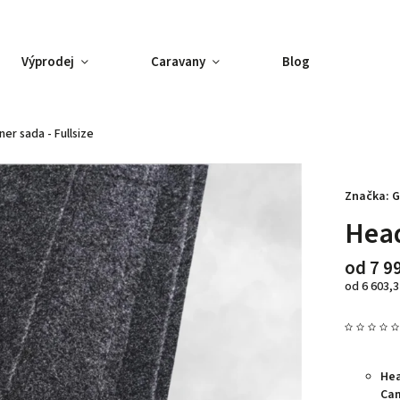
Výprodej
Caravany
Blog
ner sada - Fullsize
Značka:
G
Head
od
7 9
od
6 603,3
Hea
Ca