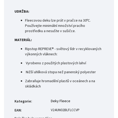
UDRŽBA:
Fleecovou deku lze prát v pračce na 30ºC.
Používejte minimální množství pracího
prostředku a nesušte v sušičce.
MATERIÁL:
Ripstop REPREVE® - světový lídr v recyklovaných
výkonných vláknech:
Vyrobeno z použitých plastových lahví
Nižší uhlíková stopa než panenský polyester
Zabraňuje hromadění plastů v oceánech a na
skládkách
Deky Fleece
Kategorie
:
V24UN02BLFLCCVP
EAN
: