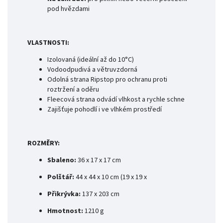
pod hvězdami
VLASTNOSTI:
Izolovaná (ideální až do 10
°C)
Vodoodpudivá a větruvzdorná
Odolná strana Ripstop pro ochranu proti
roztržení a oděru
Fleecová strana odvádí vlhkost a rychle schne
Zajišťuje pohodlí i ve vlhkém prostředí
ROZMĚRY:
Sbaleno:
36 x 17 x 17 cm
Polštář:
44 x 44 x 10 cm (19 x 19 x
Přikrývka:
137 x 203 cm
Hmotnost:
1210 g