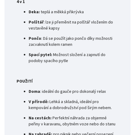
4 v 1
Deka:
teplá a měkká přikrývka
Polštář
: lze
ji přeměnit na polštář vložením do
vestavěné kapsy
Pončo
:
Dá se použít jako pončo díky možnosti
zacvaknutí kolem ramen
Spací pytel:
Možnost složení a zapnutí do
podoby spacího pytle
POUŽITÍ
Doma
:
ideální do gauče pro dokonalý relax
V přírodě:
Lehká a skladná, ideální pro
kempování a dobrodružství pod širým nebem.
Na cestách:
Perfektní náhrada za objemné
peřiny v karavanu, obytném voze nebo do stanu
Na zahradě:
pro piknik nebo večerní posezení