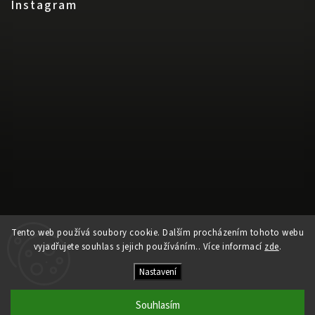
Instagram
Sledovat na Instagramu
Tento web používá soubory cookie. Dalším procházením tohoto webu
vyjadřujete souhlas s jejich používáním.. Více informací
zde
.
Copyright 2026
BACKI shop
. Všechna práva vyhrazena.
Nastavení
Vytvořil
Shoptet
| Design
Shoptak.cz
Souhlasím