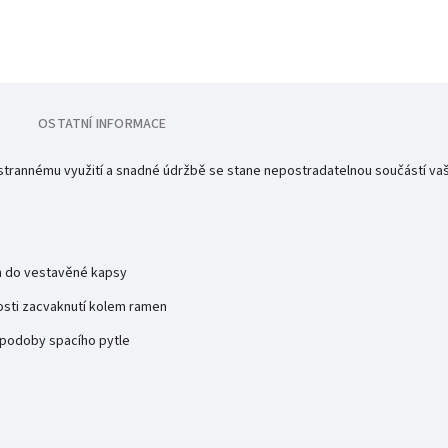
OSTATNÍ INFORMACE
šestrannému využití a snadné údržbě se stane nepostradatelnou součástí va
ím do vestavěné kapsy
osti zacvaknutí kolem ramen
 podoby spacího pytle