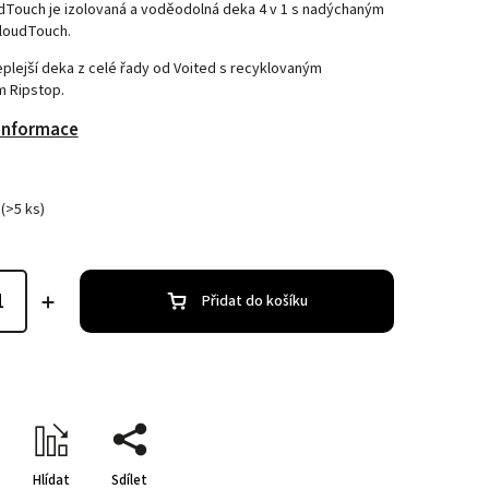
dTouch je izolovaná a voděodolná deka 4 v 1 s nadýchaným
loudTouch.
eplejší deka z celé řady od Voited s recyklovaným
m Ripstop.
 informace
(>5 ks)
Přidat do košíku
Hlídat
Sdílet