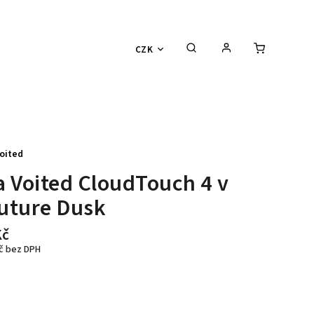
CZK
oited
 Voited CloudTouch 4 v
Future Dusk
Kč
Kč bez DPH