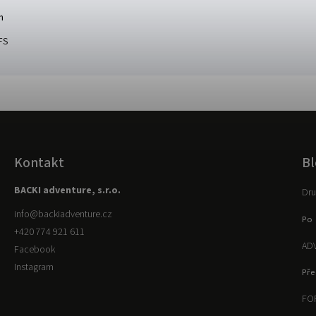
h
FS
Kontakt
Bl
BACKI adventure, s.r.o.
Dru
info
@
backiadventure.cz
Po 
+420 774 921 611
ADV
Facebook
Instagram
Pře
FOR