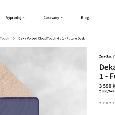
Výprodej
Caravany
Blog
dTouch
/
Deka Voited CloudTouch 4 v 1 - Future Dusk
Značka:
V
Deka
1 - 
3 590 
2 966,94 