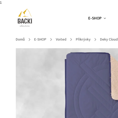
1
E-SHOP
Domů
/
E-SHOP
/
Voited
/
Přikrývky
/
Deky Clou