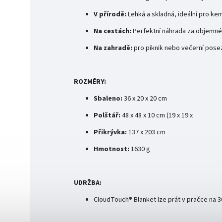
V přírodě:
Lehká a skladná, ideální pro k
Na cestách:
Perfektní náhrada za objemné
Na zahradě:
pro piknik nebo večerní pos
ROZMĚRY:
Sbaleno:
36 x 20 x 20 cm
Polštář:
48 x 48 x 10 cm (19 x 19 x
Přikrývka:
137 x 203 cm
Hmotnost:
1630 g
UDRŽBA:
CloudTouch® Blanket lze prát v pračce na 3