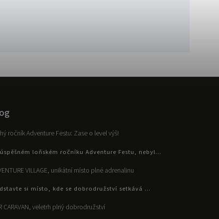
og
hý ročník Adventure Festu: Zase o level výš!
úspěšném loňském ročníku Adventure Festu, nebyl...
ENTURE VILLAGE, unikátní místo plné adrenalinu
dstavte si místo, kde se dobrodružství setkává ...
 CARAVAN, veletrh plný dobrodružství