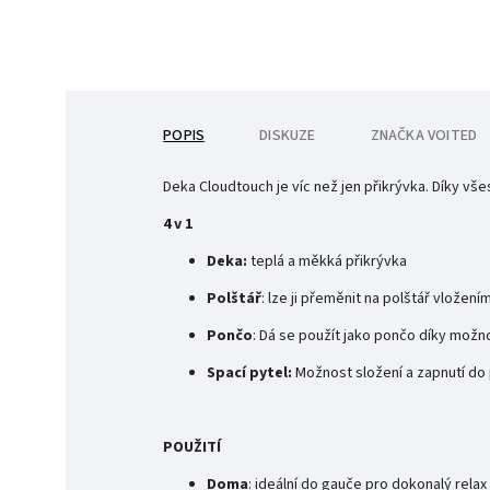
POPIS
DISKUZE
ZNAČKA
VOITED
Deka Cloudtouch je víc než jen přikrývka. Díky v
4 v 1
Deka:
teplá a měkká přikrývka
Polštář
: lze
ji přeměnit na polštář vložen
Pončo
:
Dá se použít jako pončo díky možn
Spací pytel:
Možnost složení a zapnutí do
POUŽITÍ
Doma
:
ideální do gauče pro dokonalý relax