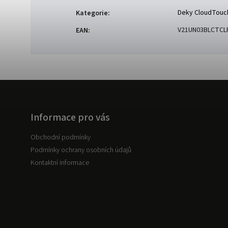
Deky CloudTouc
Kategorie
:
V21UN03BLCTCL
EAN
:
Informace pro vás
Obchodní podmínky
Podmínky ochrany osobních údajů
Kontaktní informace