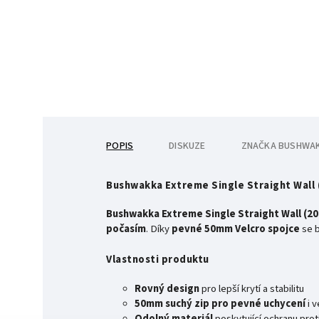
POPIS
DISKUZE
ZNAČKA
BUSHWA
Bushwakka Extreme Single Straight Wall 
Bushwakka Extreme Single Straight Wall (
počasím
. Díky
pevné 50mm Velcro spojce
se b
Vlastnosti produktu
Rovný design
pro lepší krytí a stabilitu
50mm suchý zip pro pevné uchycení
i 
Odolný materiál
poskytující ochranu proti