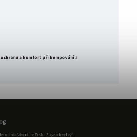
it ochranu a komfort při kempování
a
og
hý ročník Adventure Festu: Zase o level výš!