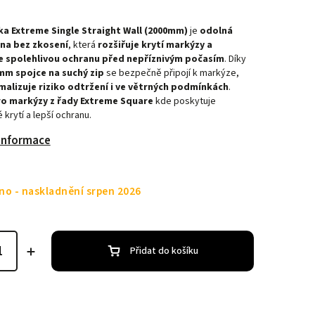
a Extreme Single Straight Wall (2000mm)
je
odolná
na bez zkosení
, která
rozšiřuje krytí markýzy a
e spolehlivou ochranu před nepříznivým počasím
. Díky
mm spojce na suchý zip
se bezpečně připojí k markýze,
malizuje riziko odtržení i ve větrných podmínkách
.
ro markýzy z řady Extreme Square
kde poskytuje
krytí a lepší ochranu.
 informace
o - naskladnění srpen 2026
Přidat do košíku