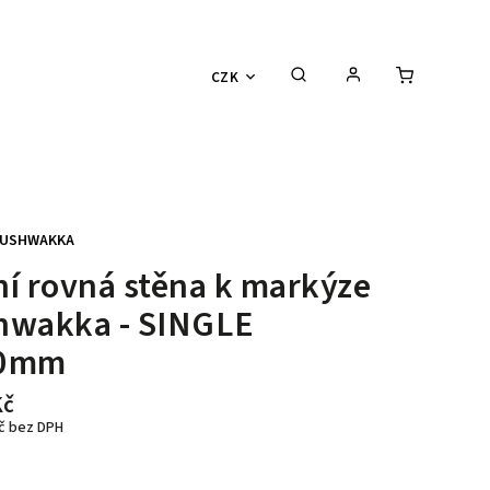
CZK
USHWAKKA
í rovná stěna k markýze
hwakka - SINGLE
0mm
Kč
Kč bez DPH