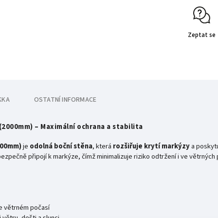
Zeptat se
KKA
OSTATNÍ INFORMACE
(2000mm) – Maximální ochrana a stabilita
2000mm)
je
odolná boční stěna
, která
rozšiřuje krytí markýzy
a poskyt
ezpečně připojí k markýze, čímž minimalizuje riziko odtržení i ve větrnýc
ve větrném počasí
 větru, dešti a slunci