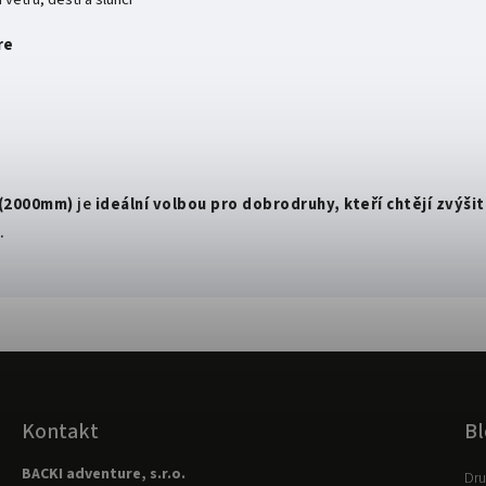
re
 (2000mm)
je
ideální volbou pro dobrodruhy, kteří chtějí zvýš
u
.
Kontakt
Bl
BACKI adventure, s.r.o.
Dru