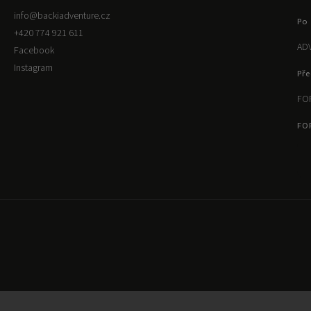
info
@
backiadventure.cz
Po 
+420 774 921 611
ADV
Facebook
Instagram
Pře
FOR
FO