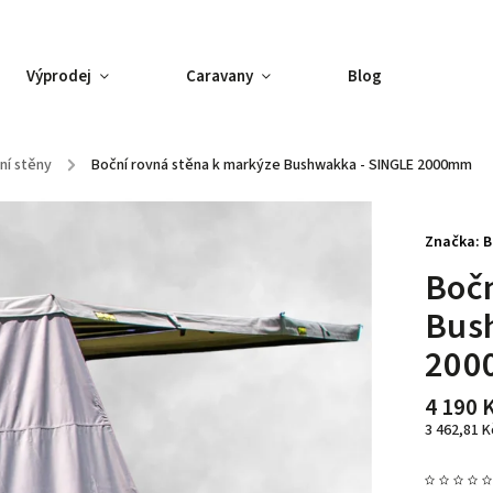
Výprodej
Caravany
Blog
ní stěny
/
Boční rovná stěna k markýze Bushwakka - SINGLE 2000mm
Značka:
B
Bočn
Bus
200
4 190 
3 462,81 