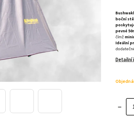
Bushwakk
boční stě
poskytuj
pevné 50
čímž
mini
Ideální p
dodatečné 
Detailní
Objednán