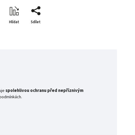
Hlídat
Sdílet
uje
spolehlivou ochranu před nepříznivým
h podmínkách.