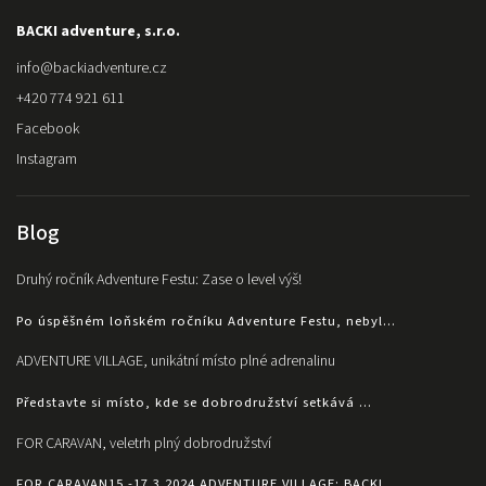
BACKI adventure, s.r.o.
info
@
backiadventure.cz
+420 774 921 611
Facebook
Instagram
Blog
Druhý ročník Adventure Festu: Zase o level výš!
Po úspěšném loňském ročníku Adventure Festu, nebyl...
ADVENTURE VILLAGE, unikátní místo plné adrenalinu
Představte si místo, kde se dobrodružství setkává ...
FOR CARAVAN, veletrh plný dobrodružství
FOR CARAVAN15.-17.3.2024 ADVENTURE VILLAGE: BACKI...