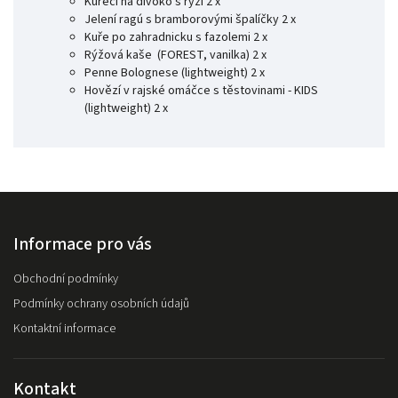
Kuřecí na divoko s rýží 2 x
Jelení ragú s bramborovými špalíčky 2 x
Kuře po zahradnicku s fazolemi 2 x
Rýžová kaše (FOREST, vanilka) 2 x
Penne Bolognese (lightweight) 2 x
Hovězí v rajské omáčce s těstovinami - KIDS
(lightweight) 2 x
Informace pro vás
Obchodní podmínky
Podmínky ochrany osobních údajů
Kontaktní informace
Kontakt