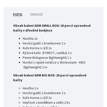
POPIS
DISKUZE
Obsah balení ADM SMALL BOX: 10 porcí opravdové
bašty v dřevěné bedýnce
Husička 2x
Hovězí guláš s bramborem 2 x
Kuře Korma s rýží 1x
Rýžová kaše (FOREST, vanilka) 2 x
Penne Bolognese (lightweight) 1 x
Hovězí v rajské omáčce s těstovinami - KIDS
(lightweight) 2 x+
Obsah balení ADM BIG BOX: 20 porcí opravdové
bašty
Husička 2 x
Hovězí guláš s bramborem 2 x
Kuře Korma s rýží 2x
Vepřové s knedlíkem a zelím 2 ks